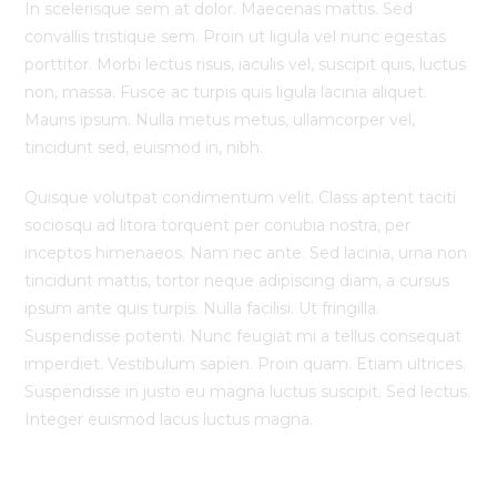
In scelerisque sem at dolor. Maecenas mattis. Sed
convallis tristique sem. Proin ut ligula vel nunc egestas
porttitor. Morbi lectus risus, iaculis vel, suscipit quis, luctus
non, massa. Fusce ac turpis quis ligula lacinia aliquet.
Mauris ipsum. Nulla metus metus, ullamcorper vel,
tincidunt sed, euismod in, nibh.
Quisque volutpat condimentum velit. Class aptent taciti
sociosqu ad litora torquent per conubia nostra, per
inceptos himenaeos. Nam nec ante. Sed lacinia, urna non
tincidunt mattis, tortor neque adipiscing diam, a cursus
ipsum ante quis turpis. Nulla facilisi. Ut fringilla.
Suspendisse potenti. Nunc feugiat mi a tellus consequat
imperdiet. Vestibulum sapien. Proin quam. Etiam ultrices.
Suspendisse in justo eu magna luctus suscipit. Sed lectus.
Integer euismod lacus luctus magna.
Vestibulum lacinia arcu