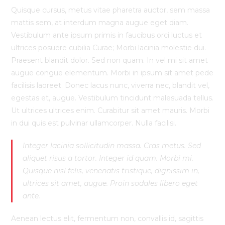
Quisque cursus, metus vitae pharetra auctor, sem massa
mattis sem, at interdum magna augue eget diam.
Vestibulum ante ipsum primis in faucibus orci luctus et
ultrices posuere cubilia Curae; Morbi lacinia molestie dui.
Praesent blandit dolor. Sed non quam. In vel mi sit amet
augue congue elementum. Morbi in ipsum sit amet pede
facilisis laoreet. Donec lacus nunc, viverra nec, blandit vel,
egestas et, augue. Vestibulum tincidunt malesuada tellus.
Ut ultrices ultrices enim. Curabitur sit amet mauris. Morbi
in dui quis est pulvinar ullamcorper. Nulla facilisi.
Integer lacinia sollicitudin massa. Cras metus. Sed
aliquet risus a tortor. Integer id quam. Morbi mi.
Quisque nisl felis, venenatis tristique, dignissim in,
ultrices sit amet, augue. Proin sodales libero eget
ante.
Aenean lectus elit, fermentum non, convallis id, sagittis